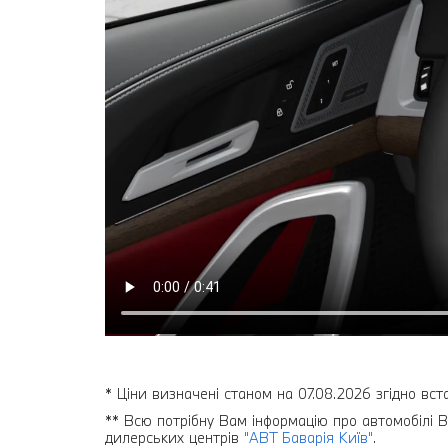
* Ціни визначені станом на 07.08.2026 згідно вст
** Всю потрібну Вам інформацію про автомобілі B
дилерських центрів
"АВТ Баварія Київ"
.