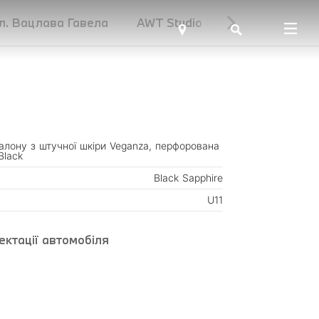
ул. Вацлава Гавела
AWT Studio UNIT.City
алону з штучної шкіри Veganza, перфорована
Black
Black Sapphire
U11
ктації автомобіля