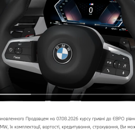
ановленного Продавцем на 07.08.2026 курсу гривні до ЄВРО рівног
MW, їх комплектації, вартості, кредитування, страхування, Ви мо