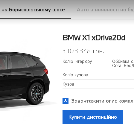
і на Бориспільському шосе
Авто в наявності на б
BMW X1 xDrive20d
3 023 348 грн.
Колір інтер'єру
Оббивка с
Coral Red/
Колір кузова
Кузов
Завантажити опис компле
Купити дистанційно