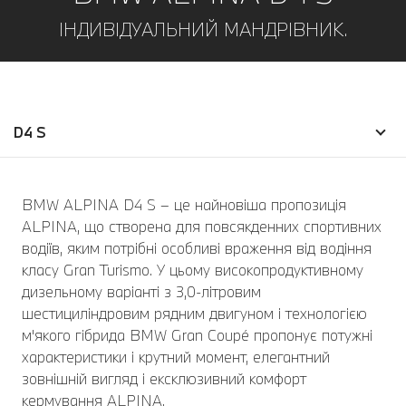
ІНДИВІДУАЛЬНИЙ МАНДРІВНИК.
D4 S
BMW ALPINA D4 S – це найновіша пропозиція
ALPINA, що створена для повсякденних спортивних
водіїв, яким потрібні особливі враження від водіння
класу Gran Turismo. У цьому високопродуктивному
дизельному варіанті з 3,0-літровим
шестициліндровим рядним двигуном і технологією
м'якого гібрида BMW Gran Coupé пропонує потужні
характеристики і крутний момент, елегантний
зовнішній вигляд і ексклюзивний комфорт
кермування ALPINA.