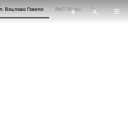
ул. Вацлава Гавела
AWT Studio UNIT.City