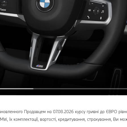
ановленного Продавцем на 07.08.2026 курсу гривні до ЄВРО рівног
MW, їх комплектації, вартості, кредитування, страхування, Ви мо