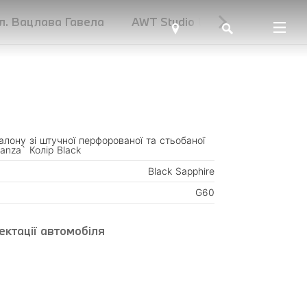
ул. Вацлава Гавела
AWT Studio UNIT.City
лону зі штучної перфорованої та стьобаної
anza` Колір Black
Black Sapphire
G60
ктації автомобіля