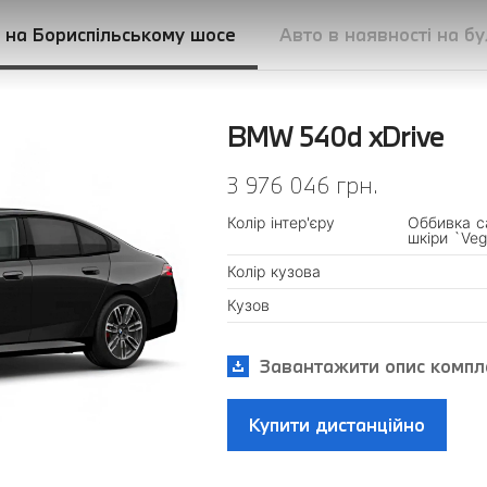
і на Бориспільському шосе
Авто в наявності на б
BMW 540d xDrive
3 976 046 грн.
Колір інтер'єру
Оббивка са
шкіри `Veg
Колір кузова
Кузов
Завантажити опис компле
Купити дистанційно