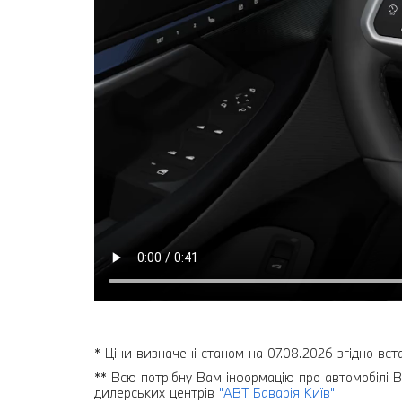
* Ціни визначені станом на 07.08.2026 згідно вст
** Всю потрібну Вам інформацію про автомобілі B
дилерських центрів
"АВТ Баварія Київ"
.