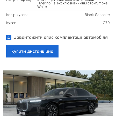
`Merino` з ексклюзивнимвмістомSmoke
White
Колір кузова
Black Sapphire
Кузов
G70
Завантажити опис комплектації автомобіля
Купити дистанційно