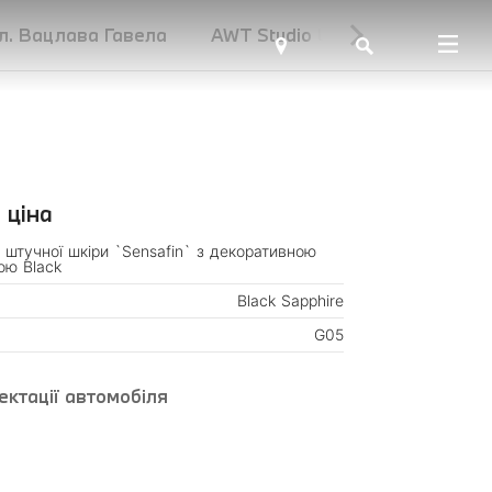
ул. Вацлава Гавела
AWT Studio UNIT.City
 ціна
 штучної шкіри `Sensafin` з декоративною
ою Black
Black Sapphire
G05
ктації автомобіля