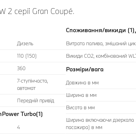
 2 серії Gran Coupé.
Споживання/викиди (1),
Дизель
Витрата палива, змішаний цик
110 (150)
Викиди CO2, комбінований WLT
360
Розміри/вага
7-ступінчаста,
Довжина в мм
автомат
Ширина в мм
Передній привід
Висота в мм
Power Turbo(1)
Ширина включаючи дзеркала (з
4
пасажира) в мм