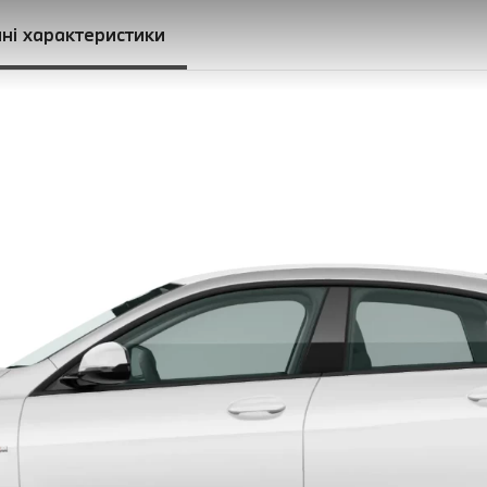
чні характеристики
елюстками перемикання передач