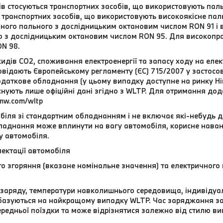
нів стосуються транспортних засобів, що використовують па
транспортних засобів, що використовують високоякісне паль
ного пального з дослідницьким октановим числом RON 91 і
о з дослідницьким октановим числом RON 95. Для високоп
N 98.
идів CO2, споживання електроенергії та запасу ходу на елек
відають Європейському регламенту (ЄС) 715/2007 у застосовн
даткове обладнання (у цьому випадку доступне на ринку Нім
 існують лише офіційні дані згідно з WLTP. Для отримання до
mw.com/wltp
біля зі стандартним обладнанням і не включає які-небудь 
обладнання може вплинути на вагу автомобіля, корисне нава
у автомобіля.
ектації автомобіля
го згоряння (вказане номінальне значення) та електричного
я заряду, температури навколишнього середовища, індивіду
базуються на найкращому випадку WLTP. Час заряджання за
ередньої поїздки та може відрізнятися залежно від стилю ви