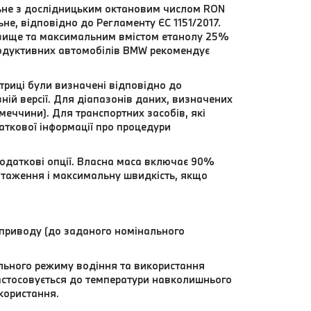
льне з дослідницьким октановим числом RON
не, відповідно до Регламенту ЄС 1151/2017.
 вище та максимальним вмістом етанолу 25%
родуктивних автомобілів BMW рекомендує
триці були визначені відповідно до
ій версії. Для діапазонів даних, визначених
еччини). Для транспортних засобів, які
даткової інформації про процедури
додаткові опції. Власна маса включає 90%
нтаження і максимальну швидкість, якщо
 приводу (до заданого номінального
ального режиму водіння та використання
стосовується до температури навколишнього
користання.