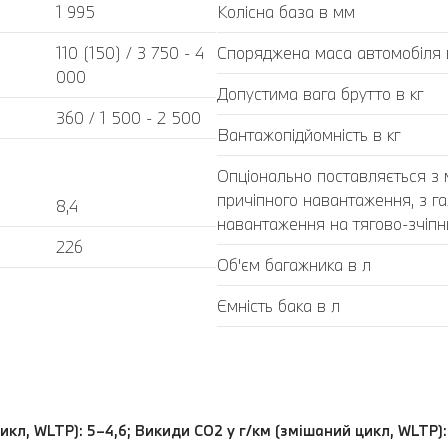
1 995
Колісна база в мм
110 (150) / 3 750 - 4
Споряджена маса автомобіля в
000
Допустима вага брутто в кг
360 / 1 500 - 2 500
Вантажопідйомність в кг
Опціонально поставляється з
причіпного навантаження, з г
8,4
навантаження на тягово-зчіпний
226
Об'єм багажника в л
Ємність бака в л
икл, WLTP): 5–4,6; Викиди CO2 у г/км (змішаний цикл, WLTP):