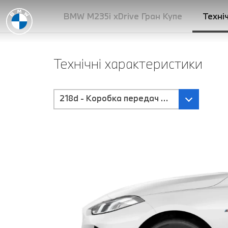
BMW M235i xDrive Гран Купе
Техні
Технічні характеристики
218d - Коробка передач Steptronic з п