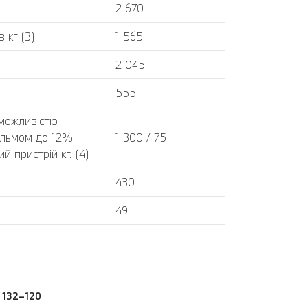
2 670
 кг (3)
1 565
2 045
555
 можливістю
альмом до 12%
1 300 / 75
 пристрій кг. (4)
430
49
 132–120