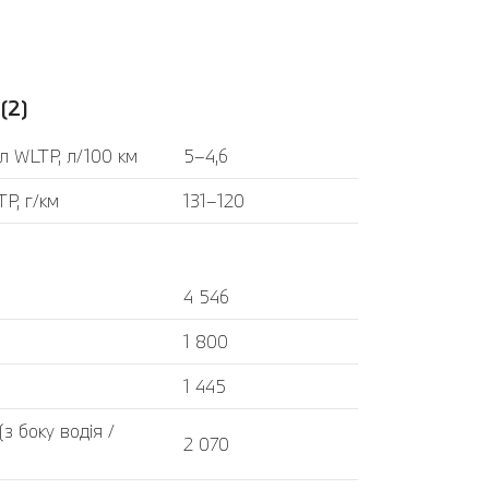
(2)
л WLTP, л/100 км
5–4,6
P, г/км
131–120
4 546
1 800
1 445
 боку водія /
2 070