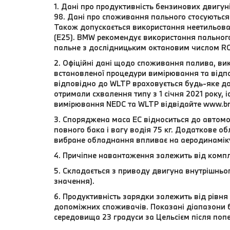
1. Дані про продуктивність бензинових двигу
98. Дані про споживання пального стосуються 
Також допускається використання неетильова
(E25). BMW рекомендує використання пальног
пальне з дослідницьким октановим числом RO
2. Офіційні дані щодо споживання палива, вик
встановленої процедури вимірювання та відпо
відповідно до WLTP враховується будь-яке до
отримали схвалення типу з 1 січня 2021 року,
вимірювання NEDC та WLTP відвідайте www.b
3. Споряджена маса EC відноситься до автомо
повного бака і вагу водія 75 кг. Додаткове 
вибране обладнання впливає на аеродинамік
4. Причіпне навантаження залежить від компл
5. Складається з приводу двигуна внутрішньо
значення).
6. Продуктивність зарядки залежить від рівн
допоміжних споживачів. Показані діапазони 
середовища 23 градуси за Цельсієм після поп