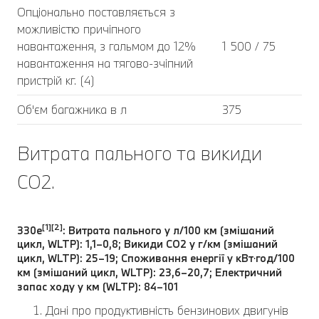
Опціонально поставляється з
можливістю причіпного
навантаження, з гальмом до 12%
1 500 / 75
навантаження на тягово-зчіпний
пристрій кг. (4)
Об'єм багажника в л
375
Витрата пального та викиди
CO2.
[1][2]
330e
: Витрата пального у л/100 км (змішаний
цикл, WLTP): 1,1–0,8; Викиди CO2 у г/км (змішаний
цикл, WLTP): 25–19; Споживання енергії у кВт⋅год/100
км (змішаний цикл, WLTP): 23,6–20,7; Електричний
запас ходу у км (WLTP): 84–101
Дані про продуктивність бензинових двигунів