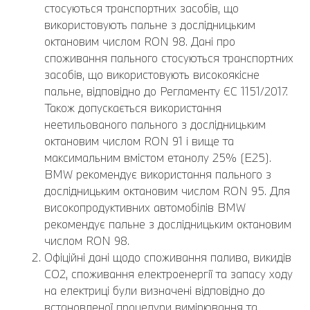
стосуються транспортних засобів, що
використовують пальне з дослідницьким
октановим числом RON 98. Дані про
споживання пального стосуються транспортних
засобів, що використовують високоякісне
пальне, відповідно до Регламенту ЄС 1151/2017.
Також допускається використання
неетильованого пального з дослідницьким
октановим числом RON 91 і вище та
максимальним вмістом етанолу 25% (E25).
BMW рекомендує використання пального з
дослідницьким октановим числом RON 95. Для
високопродуктивних автомобілів BMW
рекомендує пальне з дослідницьким октановим
числом RON 98.
Офіційні дані щодо споживання палива, викидів
CO2, споживання електроенергії та запасу ходу
на електриці були визначені відповідно до
встановленої процедури вимірювання та