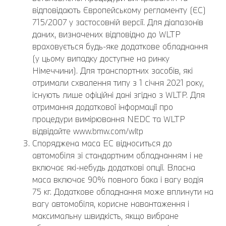
відповідають Європейському регламенту (ЄС)
715/2007 у застосовній версії. Для діапазонів
даних, визначених відповідно до WLTP
враховується будь-яке додаткове обладнання
(у цьому випадку доступне на ринку
Німеччини). Для транспортних засобів, які
отримали схвалення типу з 1 січня 2021 року,
існують лише офіційні дані згідно з WLTP. Для
отримання додаткової інформації про
процедури вимірювання NEDC та WLTP
відвідайте www.bmw.com/wltp
Споряджена маса EC відноситься до
автомобіля зі стандартним обладнанням і не
включає які-небудь додаткові опції. Власна
маса включає 90% повного бака і вагу водія
75 кг. Додаткове обладнання може вплинути на
вагу автомобіля, корисне навантаження і
максимальну швидкість, якщо вибране