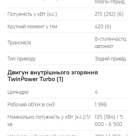
плагін-гібрид
Потужність у кВт (к.с.)
215 (292) (6)
Крутний момент у Нм
420 (6)
8-ступінчаста,
Трансмісія
автомат
Тип приводу
Задній привід
Двигун внутрішнього згоряння
TwinPower Turbo (1)
Циліндри
4
Робочий об'єм в см3
1 998
Номінальна потужність у кВт (к.с.)/1/
135 (184) / 5
хв
000 - 6 500