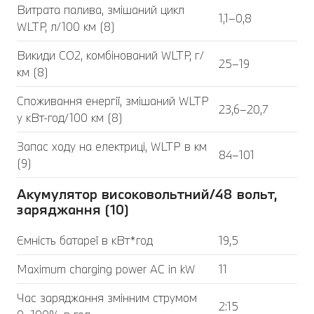
Витрата палива, змішаний цикл
1,1–0,8
WLTP, л/100 км (8)
Викиди CO2, комбінований WLTP, г/
25–19
км (8)
Споживання енергії, змішаний WLTP
23,6–20,7
у кВт-год/100 км (8)
Запас ходу на електриці, WLTP в км
84–101
(9)
Акумулятор високовольтний/48 вольт,
заряджання (10)
Ємність батареї в кВт*год
19,5
Maximum charging power AC in kW
11
Час заряджання змінним струмом
2:15