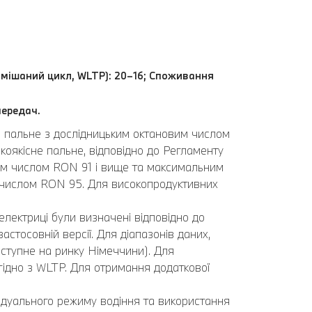
 (змішаний цикл, WLTP): 20–16; Споживання
передач.
ь пальне з дослідницьким октановим числом
оякісне пальне, відповідно до Регламенту
вим числом RON 91 і вище та максимальним
 числом RON 95. Для високопродуктивних
електриці були визначені відповідно до
стосовній версії. Для діапазонів даних,
ступне на ринку Німеччини). Для
 згідно з WLTP. Для отримання додаткової
ідуального режиму водіння та використання