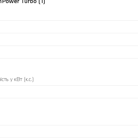
Power Turbo (1)
ть у кВт (к.с.)