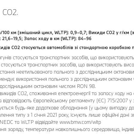
 CO2.
л/100 км (змішаний цикл, WLTP): 0,9–0,7; Викиди CO2 у г/км
: 21,6–19,5; Запас ходу в км (WLTP): 84–96
идів CO2 стосуються автомобілів зі стандартною коробкою 
игунів стосуються транспортних засобів, що використовуют
стосуються транспортних засобів, що використовують висок
ристання неетильованого пального з дослідницьким октано
ендує використання пального з дослідницьким октановим
 дослідницьким октановим числом RON 98.
викидів CO2, споживання електроенергії та запасу ходу на 
відповідають Європейському регламенту (ЄС) 715/2007 у за
ється будь-яке додаткове обладнання (у цьому випадку до
лення типу з 1 січня 2021 року, існують лише офіційні дані
 NEDC та WLTP відвідайте www.bmw.com/wltp
івня заряду, температури навколишнього середовища, індив