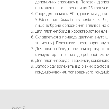
допоміжних споживачів. Показані діап
навколишнього середовища 23 градуси з
Споряджена маса EC відноситься до авт
90% повного бака і вагу водія 75 кг. 
якщо вибране обладнання впливає на а
Для плагін-гібридів характеристики еле
Складається з приводу двигуна внутріш
значення). Показники електроприводу з
Для плагін-гібридів при температурах н
акумулятор нагріється до робочої темпе
Для плагін-гібрида: зважений, комбіно
Запас ходу залежить від різних факторі
кондиціонування, попереднього кондиці
Курс €