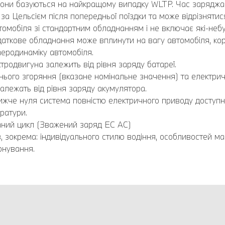
азони базуються на найкращому випадку WLTP. Час заряджа
а Цельсієм після попередньої поїздки та може відрізнятис
омобіля зі стандартним обладнанням і не включає які-небу
Додаткове обладнання може вплинути на вагу автомобіля, ко
еродинаміку автомобіля.
ктродвигуна залежить від рівня заряду батареї.
нього згоряння (вказане номінальне значення) та електри
алежать від рівня заряду акумулятора.
ижче нуля система повністю електричного приводу доступна 
ратури.
ваний цикл (Зважений заряд EC AC)
в, зокрема: індивідуального стилю водіння, особливостей м
онування.