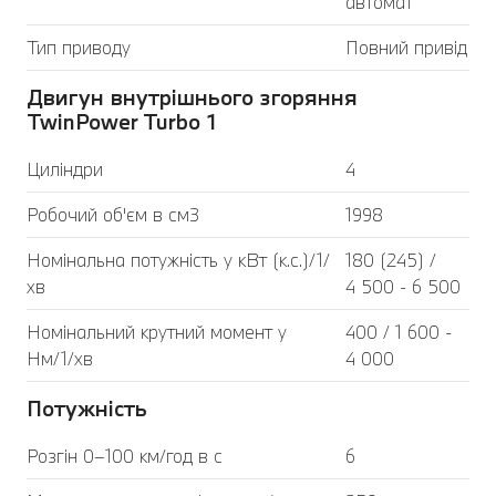
автомат
Тип приводу
Повний привід
Двигун внутрішнього згоряння
TwinPower Turbo 1
Циліндри
4
Робочий об'єм в см3
1998
Номінальна потужність у кВт (к.с.)/1/
180 (245) /
хв
4 500 - 6 500
Номінальний крутний момент у
400 / 1 600 -
Нм/1/хв
4 000
Потужність
Розгін 0–100 км/год в с
6