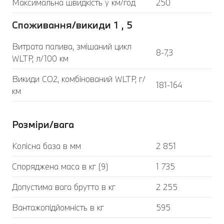
Максимальна швидкість у км/год
250
Споживання/викиди 1 , 5
Витрата палива, змішаний цикл
8-7,3
WLTP, л/100 км
Викиди CO2, комбінований WLTP, г/
181-164
км
Розміри/вага
Колісна база в мм
2 851
Споряджена маса в кг (9)
1 735
Допустима вага брутто в кг
2 255
Вантажопідйомність в кг
595