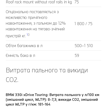
Roof rack mount without roof rails in kg
75
Опціонально поставляється з
можливістю причіпного
навантаження, з гальмом до 12%
1 800 / 75
навантаження на тягово-зчіпний
1
0
пристрій кг.
Об'єм багажника в л
500–1 510
Ємність бака в л
59
Витрата пального та викиди
CO2.
BMW 330i xDrive Touring: Витрата пального у л/100 км
(змішаний цикл, WLTP): 8-7,3; викиди CO2, змішаний
цикл WLTP у г/км: 181-164