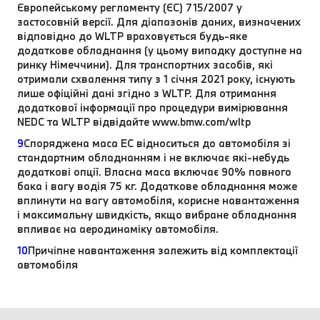
Європейському регламенту (ЄС) 715/2007 у
застосовній версії. Для діапазонів даних, визначених
відповідно до WLTP враховується будь-яке
додаткове обладнання (у цьому випадку доступне на
ринку Німеччини). Для транспортних засобів, які
отримали схвалення типу з 1 січня 2021 року, існують
лише офіційні дані згідно з WLTP. Для отримання
додаткової інформації про процедури вимірювання
NEDC та WLTP відвідайте www.bmw.com/wltp
9
Споряджена маса EC відноситься до автомобіля зі
стандартним обладнанням і не включає які-небудь
додаткові опції. Власна маса включає 90% повного
бака і вагу водія 75 кг. Додаткове обладнання може
вплинути на вагу автомобіля, корисне навантаження
і максимальну швидкість, якщо вибране обладнання
впливає на аеродинаміку автомобіля.
10
Причіпне навантаження залежить від комплектації
автомобіля