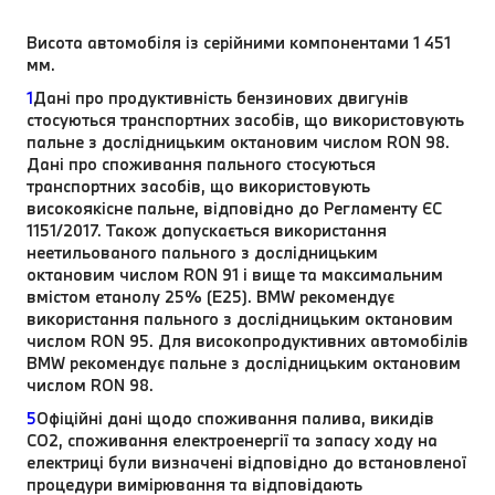
Висота автомобіля із серійними компонентами 1 451
мм.
1
Дані про продуктивність бензинових двигунів
стосуються транспортних засобів, що використовують
пальне з дослідницьким октановим числом RON 98.
Дані про споживання пального стосуються
транспортних засобів, що використовують
високоякісне пальне, відповідно до Регламенту ЄС
1151/2017. Також допускається використання
неетильованого пального з дослідницьким
октановим числом RON 91 і вище та максимальним
вмістом етанолу 25% (E25). BMW рекомендує
використання пального з дослідницьким октановим
числом RON 95. Для високопродуктивних автомобілів
BMW рекомендує пальне з дослідницьким октановим
числом RON 98.
5
Офіційні дані щодо споживання палива, викидів
CO2, споживання електроенергії та запасу ходу на
електриці були визначені відповідно до встановленої
процедури вимірювання та відповідають