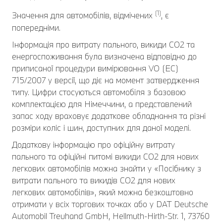
(1)
Значення для автомобілів, відмічених
, є
попередніми.
Інформація про витрату пального, викиди CO2 та
енергоспоживання була визначена відповідно до
приписаної процедури вимірювання VO (EC)
715/2007 у версії, що діє на момент затвердження
типу. Цифри стосуються автомобіля з базовою
комплектацією для Німеччини, а представлений
запас ходу враховує додаткове обладнання та різні
розміри коліс і шин, доступних для даної моделі.
Додаткову інформацію про офіційну витрату
пального та офіційні питомі викиди CO2 для нових
легкових автомобілів можна знайти у «Посібнику з
витрати пального та викидів CO2 для нових
легкових автомобілів», який можна безкоштовно
отримати у всіх торгових точках або у DAT Deutsche
Automobil Treuhand GmbH, Hellmuth-Hirth-Str. 1, 73760