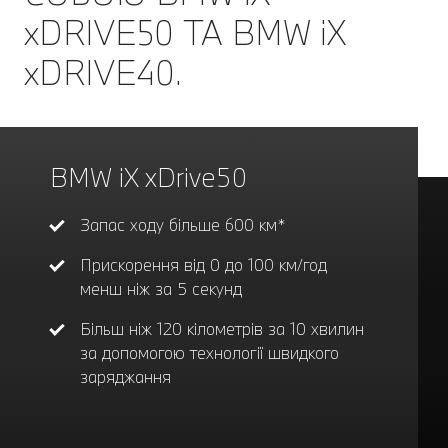
xDRIVE50 ТА BMW iX
xDRIVE40.
BMW iX xDrive50
BMW iX xDrive40
Запас ходу більше 600 км*
Прискорення від 0 до 100 км/год
Запас ходу більше 400 км*
менш ніж за 5 секунд
Прискорення від 0 до 100 км/год
Більш ніж 120 кілометрів за 10 хвилин
менш ніж за 6 секунд
за допомогою технології швидкого
заряджання
Більш ніж 90 кілометрів за 10 хвилин
за допомогою технології швидкого
заряджання