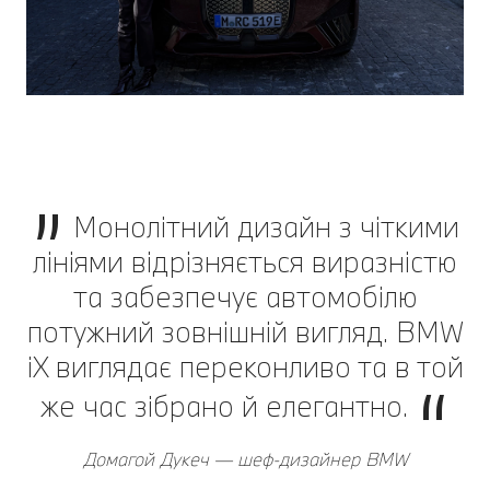
Монолітний дизайн з чіткими
лініями відрізняється виразністю
та забезпечує автомобілю
потужний зовнішній вигляд. BMW
iX виглядає переконливо та в той
же час зібрано й елегантно.
Домагой Дукеч — шеф-дизайнер BMW