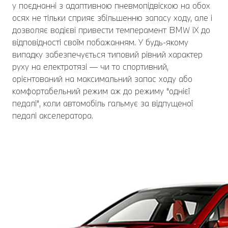
у поєднанні з адаптивною пневмопідвіскою на обох
осях не тільки сприяє збільшенню запасу ходу, але і
дозволяє водієві привести темперамент BMW iX до
відповідності своїм побажанням. У будь-якому
випадку забезпечується типовий рівний характер
руху на електротязі — чи то спортивний,
орієнтований на максимальний запас ходу або
комфортабельний режим аж до режиму "однієї
педалі", коли автомобіль гальмує за відпущеної
педалі акселератора.