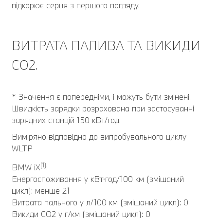
підкорює серця з першого погляду.
ВИТРАТА ПАЛИВА ТА ВИКИДИ
СО2.
* Значення є попередніми, і можуть бути змінені.
Швидкість зарядки розрахована при застосуванні
зарядних станцій 150 кВт/год.
Виміряно відповідно до випробувального циклу
WLTP
(1)
BMW iX
:
Енергоспоживання у кВт⋅год/100 км (змішаний
цикл): менше 21
Витрата пального у л/100 км (змішаний цикл): 0
Викиди CO2 у г/км (змішаний цикл): 0