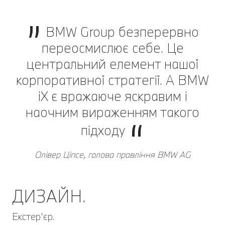
BMW Group безперервно
переосмислює себе. Це
центральний елемент нашої
корпоративної стратегії. А BMW
iX є вражаюче яскравим і
наочним вираженням такого
підходу
Олівер Ціпсе, голова правління BMW AG
ДИЗАЙН.
Екстер'єр.