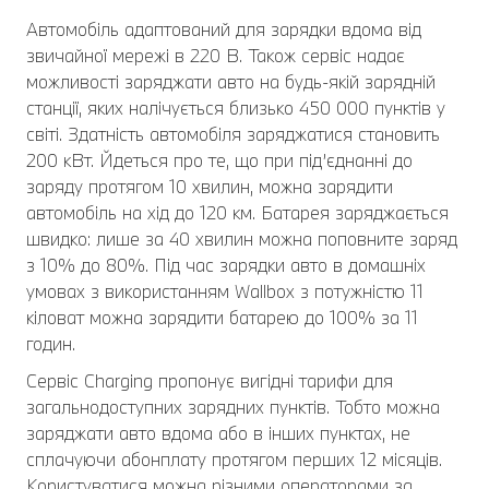
Автомобіль адаптований для зарядки вдома від
звичайної мережі в 220 В. Також сервіс надає
можливості заряджати авто на будь-якій зарядній
станції, яких налічується близько 450 000 пунктів у
світі. Здатність автомобіля заряджатися становить
200 кВт. Йдеться про те, що при під’єднанні до
заряду протягом 10 хвилин, можна зарядити
автомобіль на хід до 120 км. Батарея заряджається
швидко: лише за 40 хвилин можна поповните заряд
з 10% до 80%. Під час зарядки авто в домашніх
умовах з використанням Wallbox з потужністю 11
кіловат можна зарядити батарею до 100% за 11
годин.
Сервіс Charging пропонує вигідні тарифи для
загальнодоступних зарядних пунктів. Тобто можна
заряджати авто вдома або в інших пунктах, не
сплачуючи абонплату протягом перших 12 місяців.
Користуватися можна різними операторами за