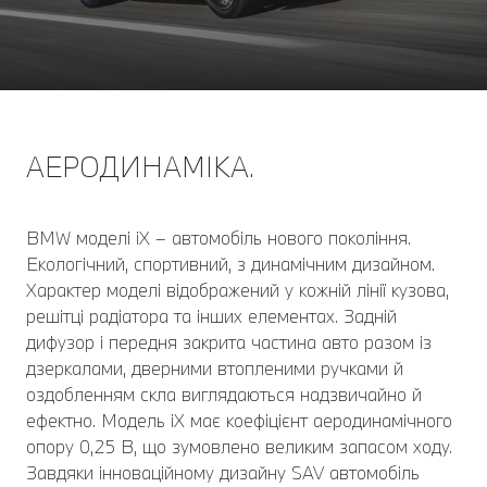
АЕРОДИНАМІКА.
BMW моделі iX – автомобіль нового покоління.
Екологічний, спортивний, з динамічним дизайном.
Характер моделі відображений у кожній лінії кузова,
решітці радіатора та інших елементах. Задній
дифузор і передня закрита частина авто разом із
дзеркалами, дверними втопленими ручками й
оздобленням скла виглядаються надзвичайно й
ефектно. Модель iX має коефіцієнт аеродинамічного
опору 0,25 В, що зумовлено великим запасом ходу.
Завдяки інноваційному дизайну SAV автомобіль