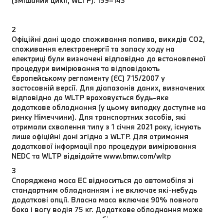
(змішаний цикл, WLTP): 159–143
2
Офіційні дані щодо споживання палива, викидів CO2,
споживання електроенергії та запасу ходу на
електриці були визначені відповідно до встановленої
процедури вимірювання та відповідають
Європейському регламенту (ЄС) 715/2007 у
застосовній версії. Для діапазонів даних, визначених
відповідно до WLTP враховується будь-яке
додаткове обладнання (у цьому випадку доступне на
ринку Німеччини). Для транспортних засобів, які
отримали схвалення типу з 1 січня 2021 року, існують
лише офіційні дані згідно з WLTP. Для отримання
додаткової інформації про процедури вимірювання
NEDC та WLTP відвідайте www.bmw.com/wltp
3
Споряджена маса EC відноситься до автомобіля зі
стандартним обладнанням і не включає які-небудь
додаткові опції. Власна маса включає 90% повного
бака і вагу водія 75 кг. Додаткове обладнання може