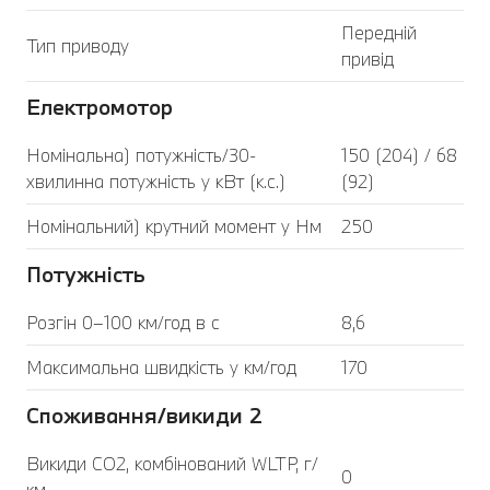
Передній
Тип приводу
привід
Електромотор
Номінальна) потужність/30-
150 (204) / 68
хвилинна потужність у кВт (к.с.)
(92)
Номінальний) крутний момент у Нм
250
Потужність
Розгін 0–100 км/год в с
8,6
Максимальна швидкість у км/год
170
Споживання/викиди 2
Викиди CO2, комбінований WLTP, г/
0
км