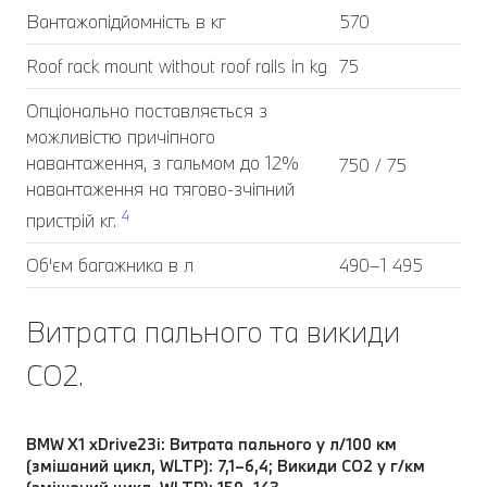
Вантажопідйомність в кг
570
Roof rack mount without roof rails in kg
75
Опціонально поставляється з
можливістю причіпного
навантаження, з гальмом до 12%
750 / 75
навантаження на тягово-зчіпний
4
пристрій кг.
Об'єм багажника в л
490–1 495
Витрата пального та викиди
CO2.
BMW X1 xDrive23i: Витрата пального у л/100 км
(змішаний цикл, WLTP): 7,1–6,4; Викиди CO2 у г/км