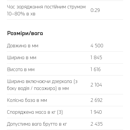
Час заряджання постійним струмом
0:29
10–80% в хв
Розміри/вага
Довжина в мм
4 500
Ширина в мм
1 845
Висота в мм
1 616
Ширина включаючи дзеркала (з
2 104
боку водія / пасажира) в мм
Колісна база в мм
2 692
Споряджена маса в кг (3)
1 940
Допустима вага брутто в кг
2 435