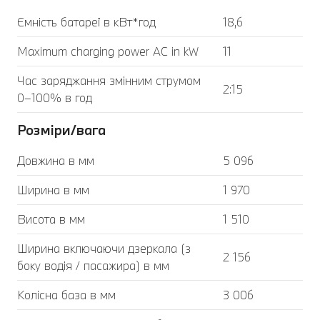
Ємність батареї в кВт*год
18,6
Maximum charging power AC in kW
11
Час заряджання змінним струмом
2:15
0–100% в год
Розміри/вага
Довжина в мм
5 096
Ширина в мм
1 970
Висота в мм
1 510
Ширина включаючи дзеркала (з
2 156
боку водія / пасажира) в мм
Колісна база в мм
3 006