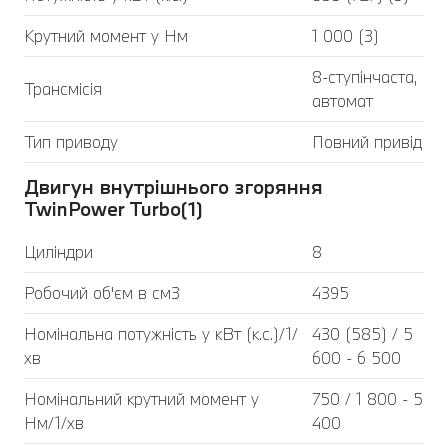
Крутний момент у Нм
1 000 (3)
8-ступінчаста,
Трансмісія
автомат
Тип приводу
Повний привід
Двигун внутрішнього згоряння
TwinPower Turbo(1)
Циліндри
8
Робочий об'єм в см3
4395
Номінальна потужність у кВт (к.с.)/1/
430 (585) / 5
хв
600 - 6 500
Номінальний крутний момент у
750 / 1 800 - 5
Нм/1/хв
400