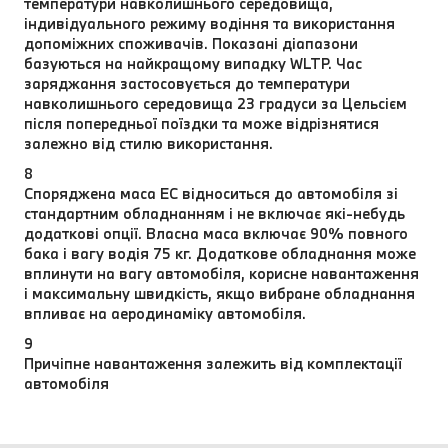
температури навколишнього середовища,
індивідуального режиму водіння та використання
допоміжних споживачів. Показані діапазони
базуються на найкращому випадку WLTP. Час
заряджання застосовується до температури
навколишнього середовища 23 градуси за Цельсієм
після попередньої поїздки та може відрізнятися
залежно від стилю використання.
8
Споряджена маса EC відноситься до автомобіля зі
стандартним обладнанням і не включає які-небудь
додаткові опції. Власна маса включає 90% повного
бака і вагу водія 75 кг. Додаткове обладнання може
вплинути на вагу автомобіля, корисне навантаження
і максимальну швидкість, якщо вибране обладнання
впливає на аеродинаміку автомобіля.
9
Причіпне навантаження залежить від комплектації
автомобіля