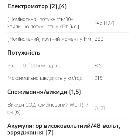
Електромотор (2),(4)
(Номінальна) потужність/30-
145 (197)
хвилинна потужність у кВт (к.с.)
(Номінальний) крутний момент у Нм
280
Потужність
Розгін 0–100 км/год в с
8,5
Максимальна швидкість у км/год
215
Споживання/викиди (1,5)
Викиди CO2, комбінований WLTP, г/
0–7,1
км (6)
Акумулятор високовольтний/48 вольт,
заряджання (7)