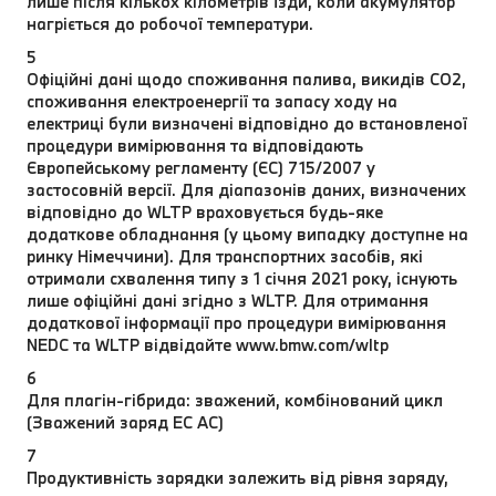
лише після кількох кілометрів їзди, коли акумулятор
нагріється до робочої температури.
5
Офіційні дані щодо споживання палива, викидів CO2,
споживання електроенергії та запасу ходу на
електриці були визначені відповідно до встановленої
процедури вимірювання та відповідають
Європейському регламенту (ЄС) 715/2007 у
застосовній версії. Для діапазонів даних, визначених
відповідно до WLTP враховується будь-яке
додаткове обладнання (у цьому випадку доступне на
ринку Німеччини). Для транспортних засобів, які
отримали схвалення типу з 1 січня 2021 року, існують
лише офіційні дані згідно з WLTP. Для отримання
додаткової інформації про процедури вимірювання
NEDC та WLTP відвідайте www.bmw.com/wltp
6
Для плагін-гібрида: зважений, комбінований цикл
(Зважений заряд EC AC)
7
Продуктивність зарядки залежить від рівня заряду,