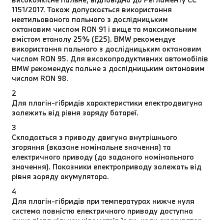
1151/2017. Також допускається використання
неетильованого пального з дослідницьким
октановим числом RON 91 і вище та максимальним
вмістом етанолу 25% (E25). BMW рекомендує
використання пального з дослідницьким октановим
числом RON 95. Для високопродуктивних автомобілів
BMW рекомендує пальне з дослідницьким октановим
числом RON 98.
2
Для плагін-гібридів характеристики електродвигуна
залежить від рівня заряду батареї.
3
Складається з приводу двигуна внутрішнього
згоряння (вказане номінальне значення) та
електричного приводу (до заданого номінального
значення). Показники електроприводу залежать від
рівня заряду акумулятора.
4
Для плагін-гібридів при температурах нижче нуля
система повністю електричного приводу доступна