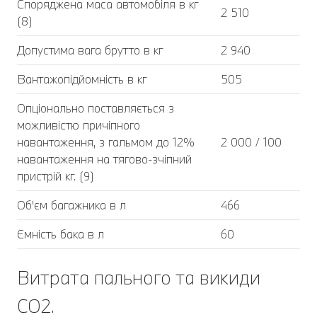
Споряджена маса автомобіля в кг
2 510
(8)
Допустима вага брутто в кг
2 940
Вантажопідйомність в кг
505
Опціонально поставляється з
можливістю причіпного
навантаження, з гальмом до 12%
2 000 / 100
навантаження на тягово-зчіпний
пристрій кг. (9)
Об'єм багажника в л
466
Ємність бака в л
60
Витрата пального та викиди
CO2.