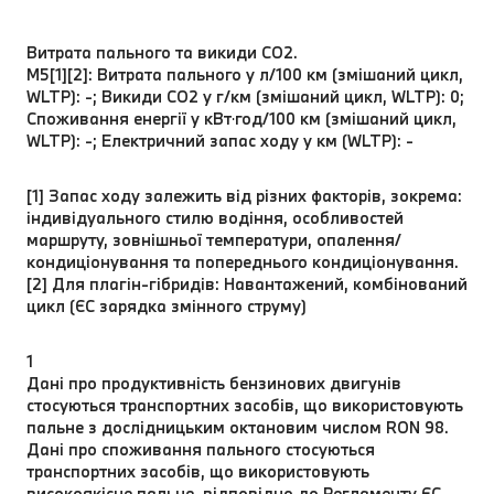
Витрата пального та викиди CO2.
M5[1][2]: Витрата пального у л/100 км (змішаний цикл,
WLTP): -; Викиди CO2 у г/км (змішаний цикл, WLTP): 0;
Споживання енергії у кВт⋅год/100 км (змішаний цикл,
WLTP): -; Електричний запас ходу у км (WLTP): -
[1] Запас ходу залежить від різних факторів, зокрема:
індивідуального стилю водіння, особливостей
маршруту, зовнішньої температури, опалення/
кондиціонування та попереднього кондиціонування.
[2] Для плагін-гібридів: Навантажений, комбінований
цикл (ЄC зарядка змінного струму)
1
Дані про продуктивність бензинових двигунів
стосуються транспортних засобів, що використовують
пальне з дослідницьким октановим числом RON 98.
Дані про споживання пального стосуються
транспортних засобів, що використовують
високоякісне пальне, відповідно до Регламенту ЄС