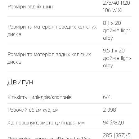
275/40 R20
Розміри задніх шин
106 W XL
8 J x 20
Розміри та матеріал передніх колісних
дюймів light-
дисків
alloy
9,5 J x 20
Розміри та матеріал задніх колісних
дюймів light-
дисків
alloy
Двигун
Кількість циліндрів/клапанів
6/4
Робочий об'єм куб, cм
2 998
Хід поршня/діаметр циліндра, мм
94,6/82,0
285 (387)/5
Потужність двигуна, кВт (к.с.) в 1/хв