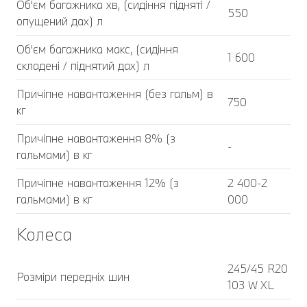
Об'єм багажника хв, (сидіння підняті /
550
опущений дах) л
Об'єм багажника макс, (сидіння
1 600
складені / піднятий дах) л
Причіпне навантаження (без гальм) в
750
кг
Причіпне навантаження 8% (з
-
гальмами) в кг
Причіпне навантаження 12% (з
2 400-2
гальмами) в кг
000
Колеса
245/45 R20
Розміри передніх шин
103 W XL