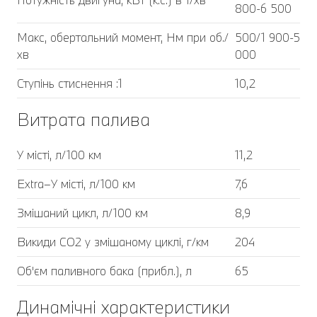
800-6 500
Макс, обертальний момент, Нм при об./
500/1 900-5
хв
000
Ступінь стиснення :1
10,2
Витрата палива
У місті, л/100 км
11,2
Extra–У місті, л/100 км
7,6
Змішаний цикл, л/100 км
8,9
Викиди CO2 у змішаному циклі, г/км
204
Об'єм паливного бака (прибл.), л
65
Динамічні характеристики