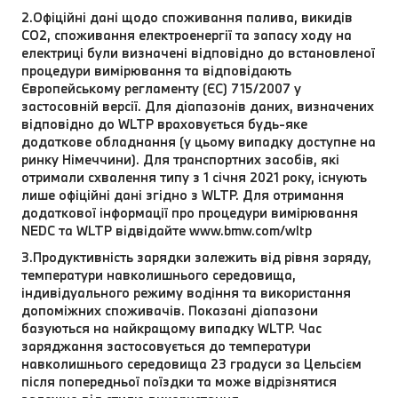
2.Офіційні дані щодо споживання палива, викидів
CO2, споживання електроенергії та запасу ходу на
електриці були визначені відповідно до встановленої
процедури вимірювання та відповідають
Європейському регламенту (ЄС) 715/2007 у
застосовній версії. Для діапазонів даних, визначених
відповідно до WLTP враховується будь-яке
додаткове обладнання (у цьому випадку доступне на
ринку Німеччини). Для транспортних засобів, які
отримали схвалення типу з 1 січня 2021 року, існують
лише офіційні дані згідно з WLTP. Для отримання
додаткової інформації про процедури вимірювання
NEDC та WLTP відвідайте www.bmw.com/wltp
3.Продуктивність зарядки залежить від рівня заряду,
температури навколишнього середовища,
індивідуального режиму водіння та використання
допоміжних споживачів. Показані діапазони
базуються на найкращому випадку WLTP. Час
заряджання застосовується до температури
навколишнього середовища 23 градуси за Цельсієм
після попередньої поїздки та може відрізнятися