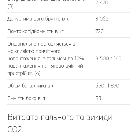
2 420
(3)
Допустима вага брутто в кг
3 065
Вантажопідйомність в кг
720
Опціонально поставляється з
можливістю причіпного
навантаження, з гальмом до 12%
3 500 / 140
навантаження на тягово-зчіпний
пристрій кг. (4)
Об'єм багажника в л
650–1 870
Ємність бака в л
83
Витрата пального та викиди
CO2.