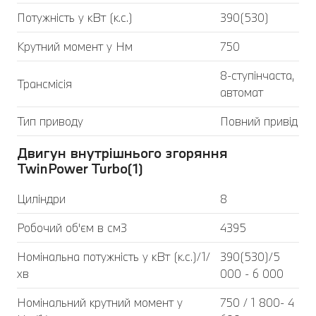
Потужність у кВт (к.с.)
390(530)
Крутний момент у Нм
750
8-ступінчаста,
Трансмісія
автомат
Тип приводу
Повний привід
Двигун внутрішнього згоряння
TwinPower Turbo(1)
Циліндри
8
Робочий об'єм в см3
4395
Номінальна потужність у кВт (к.с.)/1/
390(530)/5
хв
000 - 6 000
Номінальний крутний момент у
750 / 1 800- 4