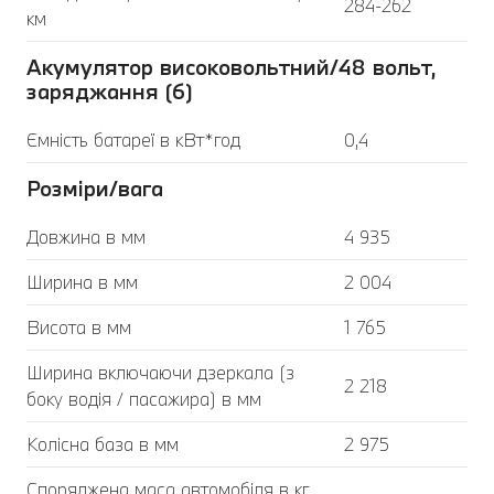
284-262
км
Акумулятор високовольтний/48 вольт,
заряджання (6)
Ємність батареї в кВт*год
0,4
Розміри/вага
Довжина в мм
4 935
Ширина в мм
2 004
Висота в мм
1 765
Ширина включаючи дзеркала (з
2 218
боку водія / пасажира) в мм
Колісна база в мм
2 975
Споряджена маса автомобіля в кг