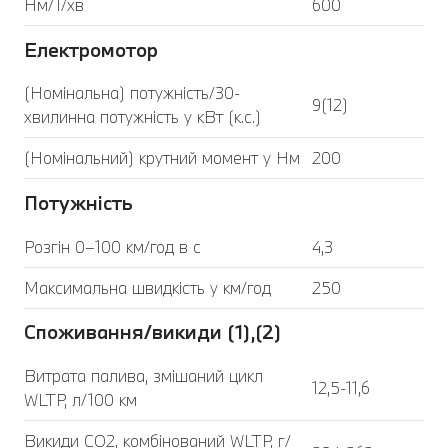
Нм/1/хв
600
Електромотор
(Номінальна) потужність/30-
9(12)
хвилинна потужність у кВт (к.с.)
(Номінальний) крутний момент у Нм
200
Потужність
Розгін 0–100 км/год в с
4,3
Максимальна швидкість у км/год
250
Споживання/викиди (1),(2)
Витрата палива, змішаний цикл
12,5-11,6
WLTP, л/100 км
Викиди CO2, комбінований WLTP, г/