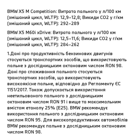
BMW X5 M Competition: Витрата пального у л/100 км
(змішаний цикл, WLTP): 12,9–12,8; Викиди CO2 у г/км
(змішаний цикл, WLTP): 292–289
BMW X5 M60i xDrive: Витрата пального у л/100 км
(змішаний цикл, WLTP): 12,5–11,6; Викиди CO2 у г/км
(змішаний цикл, WLTP): 284–262
1.Дані про продуктивність бензинових двигунів
стосуються транспортних засобів, що використовують
пальне з дослідницьким октановим числом RON 98.
Дані про споживання пального стосуються
транспортних засобів, що використовують
високоякісне пальне, відповідно до Регламенту ЄС
1151/2017. Також допускається використання
неетильованого пального з дослідницьким
октановим числом RON 91 і вище та максимальним
вмістом етанолу 25% (E25). BMW рекомендує
використання пального з дослідницьким октановим
числом RON 95. Для високопродуктивних автомобілів
BMW рекомендує пальне з дослідницьким октановим
числом RON 98.