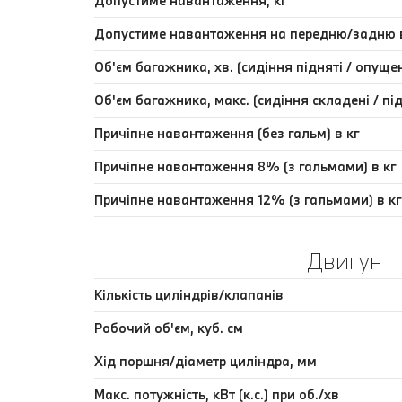
Допустиме навантаження, кг
Допустиме навантаження на передню/задню ві
Об'єм багажника, хв. (сидіння підняті / опуще
Об'єм багажника, макс. (сидіння складені / пі
Причіпне навантаження (без гальм) в кг
Причіпне навантаження 8% (з гальмами) в кг
Причіпне навантаження 12% (з гальмами) в кг
Двигун
Кількість циліндрів/клапанів
Робочий об'єм, куб. cм
Хід поршня/діаметр циліндра, мм
Макс. потужність, кВт (к.с.) при об./хв