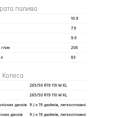
рата палива
10.9
7.9
9.0
 г/км
206
 л
83
Колеса
265/50 R19 110 W XL
265/50 R19 110 W XL
олісних дисків
9 J x 19 дюймів, легкосплавні
існих дисків
9 J x 19 дюймів, легкосплавні