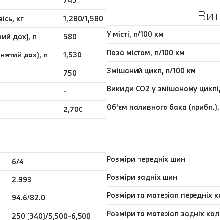
745
Вит
сь, кг
1,280/1,580
У місті, л/100 км
ний дах), л
580
Поза містом, л/100 км
днятий дах), л
1,530
Змішаний цикл, л/100 км
750
Викиди CO2 у змішаному циклі,
-
Об'єм паливного бака (прибл.),
2,700
Розміри передніх шин
6/4
Розміри задніх шин
2.998
Розміри та матеріал передніх к
94.6/82.0
Розміри та матеріал задніх кол
250 (340)/5,500-6,500