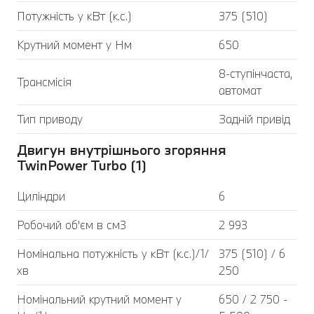
Потужність у кВт (к.с.)
375 (510)
Крутний момент у Нм
650
8-ступінчаста,
Трансмісія
автомат
Тип приводу
Задній привід
Двигун внутрішнього згоряння
TwinPower Turbo (1)
Циліндри
6
Робочий об'єм в см3
2 993
Номінальна потужність у кВт (к.с.)/1/
375 (510) / 6
хв
250
Номінальний крутний момент у
650 / 2 750 -