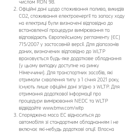
числом RON 98.
Офіційні дані щодо споживання палива, викидів
CO2, споживання електроенергії та запасу ходу
на електриці були визначені відповідно до
встановленої процедури вимірювання та
відповідають Європейському регламенту (ЄС)
715/2007 у застосовній версії. Для діапазонів
даних, визначених відповідно до WLTP
враховується будь-яке додаткове обладнання
(у цьому випадку доступне на ринку
Німеччини). Для транспортних засобів, які
отримали схвалення типу з 1 січня 2021 року,
існують лише офіційні дані згідно з WLTP. Для
отримання додаткової інформації про
процедури вимірювання NEDC та WLTP
відвідайте www.bmw.com/wltp
Споряджена маса EC відноситься до
автомобіля зі стандартним обладнанням і не
включає які-небудь додаткові опції. Власна