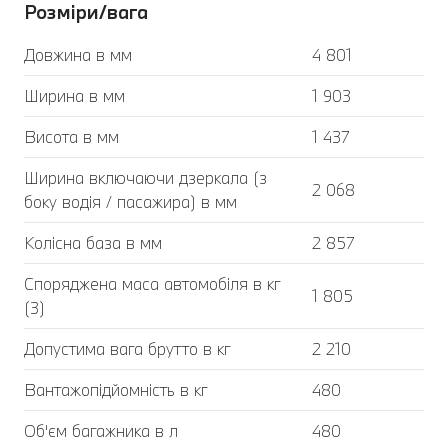
Розміри/вага
Довжина в мм
4 801
Ширина в мм
1 903
Висота в мм
1 437
Ширина включаючи дзеркала (з
2 068
боку водія / пасажира) в мм
Колісна база в мм
2 857
Споряджена маса автомобіля в кг
1 805
(3)
Допустима вага брутто в кг
2 210
Вантажопідйомність в кг
480
Об'єм багажника в л
480