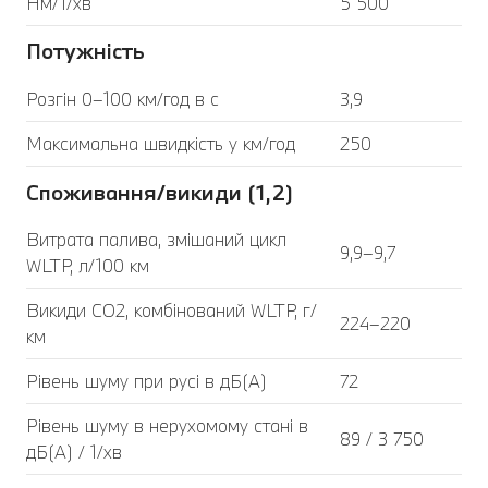
Нм/1/хв
5 500
Потужність
Розгін 0–100 км/год в с
3,9
Максимальна швидкість у км/год
250
Споживання/викиди (1,2)
Витрата палива, змішаний цикл
9,9–9,7
WLTP, л/100 км
Викиди CO2, комбінований WLTP, г/
224–220
км
Рівень шуму при русі в дБ(А)
72
Рівень шуму в нерухомому стані в
89 / 3 750
дБ(А) / 1/хв