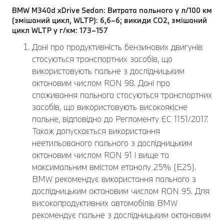
BMW M340d xDrive Sedan: Витрата пального у л/100 км
(змішаний цикл, WLTP): 6,6–6; викиди CO2, змішаний
цикл WLTP у г/км: 173–157
Дані про продуктивність бензинових двигунів
стосуються транспортних засобів, що
використовують пальне з дослідницьким
октановим числом RON 98. Дані про
споживання пального стосуються транспортних
засобів, що використовують високоякісне
пальне, відповідно до Регламенту ЄС 1151/2017.
Також допускається використання
неетильованого пального з дослідницьким
октановим числом RON 91 і вище та
максимальним вмістом етанолу 25% (E25).
BMW рекомендує використання пального з
дослідницьким октановим числом RON 95. Для
високопродуктивних автомобілів BMW
рекомендує пальне з дослідницьким октановим