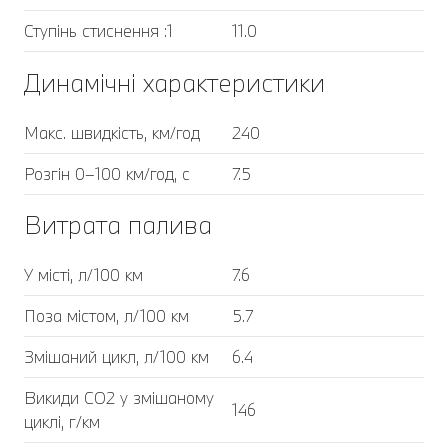
Ступінь стиснення :1
11.0
Динамічні характеристики
Макс. швидкість, км/год
240
Розгін 0–100 км/год, с
7.5
Витрата палива
У місті, л/100 км
7.6
Поза містом, л/100 км
5.7
Змішаний цикл, л/100 км
6.4
Викиди CO2 у змішаному
146
циклі, г/км