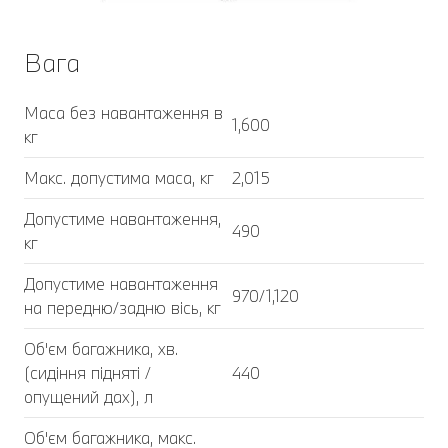
Вага
Маса без навантаження в
1,600
кг
Макс. допустима маса, кг
2,015
Допустиме навантаження,
490
кг
Допустиме навантаження
970/1,120
на передню/задню вісь, кг
Об'єм багажника, хв.
(сидіння підняті /
440
опущений дах), л
Об'єм багажника, макс.