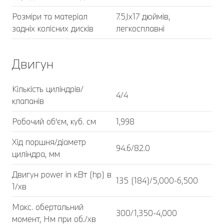
Розміри та матеріал
7.5Jx17 дюймів,
задніх колісних дисків
легкосплавні
Двигун
Кількість циліндрів/
4/4
клапанів
Робочий об'єм, куб. cм
1,998
Хід поршня/діаметр
94.6/82.0
циліндра, мм
Двигун power in кВт (hp) в
135 (184)/5,000-6,500
1/хв
Макс. обертальний
300/1,350-4,000
момент, Нм при об./хв