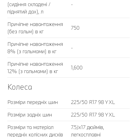
(сидіння складені /
-
піднятий дах), л
Причіпне навантаження
750
(без гальм) в кг
Причіпне навантаження
-
8% (з гальмами) в кг
Причіпне навантаження
1,600
12% (з гальмами) в кг
Колеса
Розміри передніх шин
225/50 R17 98 Y XL
Розміри задніх шин
225/50 R17 98 Y XL
Розміри та матеріал
7.5Jx17 дюймів,
передніх колісних дисків
легкосплавні