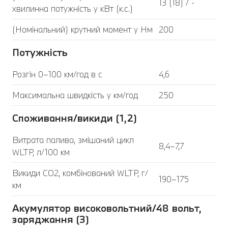
13 (18) / -
хвилинна потужність у кВт (к.с.)
(Номінальний) крутний момент у Нм
200
Потужність
Розгін 0–100 км/год в с
4,6
Максимальна швидкість у км/год
250
Споживання/викиди (1,2)
Витрата палива, змішаний цикл
8,4–7,7
WLTP, л/100 км
Викиди CO2, комбінований WLTP, г/
190–175
км
Акумулятор високовольтний/48 вольт,
заряджання (3)