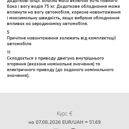
додаткові опції. Власна маса включає 90% повного
бака і вагу водія 75 кг. Додаткове обладнання може
вплинути на вагу автомобіля, корисне навантаження
і максимальну швидкість, якщо вибране обладнання
впливає на аеродинаміку автомобіля.
5
Причіпне навантаження залежить від комплектації
автомобіля
11
Складається з приводу двигуна внутрішнього
згоряння (вказане номінальне значення) та
електричного приводу (до заданого номінального
значення).
Курс €
на 07.08.2026 EUR/UAH = 51.69