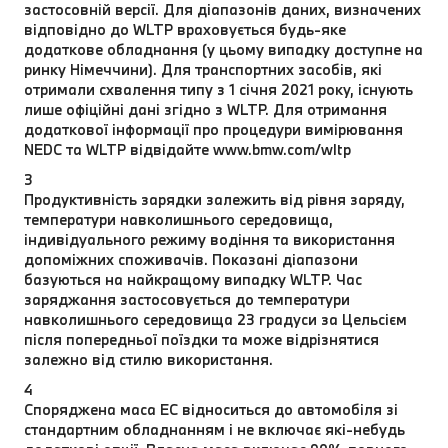
застосовній версії. Для діапазонів даних, визначених
відповідно до WLTP враховується будь-яке
додаткове обладнання (у цьому випадку доступне на
ринку Німеччини). Для транспортних засобів, які
отримали схвалення типу з 1 січня 2021 року, існують
лише офіційні дані згідно з WLTP. Для отримання
додаткової інформації про процедури вимірювання
NEDC та WLTP відвідайте www.bmw.com/wltp
3
Продуктивність зарядки залежить від рівня заряду,
температури навколишнього середовища,
індивідуального режиму водіння та використання
допоміжних споживачів. Показані діапазони
базуються на найкращому випадку WLTP. Час
заряджання застосовується до температури
навколишнього середовища 23 градуси за Цельсієм
після попередньої поїздки та може відрізнятися
залежно від стилю використання.
4
Споряджена маса EC відноситься до автомобіля зі
стандартним обладнанням і не включає які-небудь