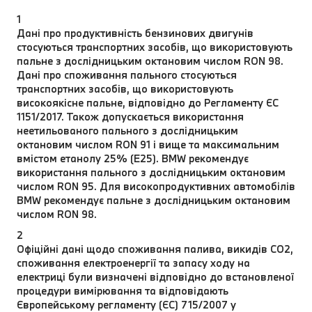
1
Дані про продуктивність бензинових двигунів
стосуються транспортних засобів, що використовують
пальне з дослідницьким октановим числом RON 98.
Дані про споживання пального стосуються
транспортних засобів, що використовують
високоякісне пальне, відповідно до Регламенту ЄС
1151/2017. Також допускається використання
неетильованого пального з дослідницьким
октановим числом RON 91 і вище та максимальним
вмістом етанолу 25% (E25). BMW рекомендує
використання пального з дослідницьким октановим
числом RON 95. Для високопродуктивних автомобілів
BMW рекомендує пальне з дослідницьким октановим
числом RON 98.
2
Офіційні дані щодо споживання палива, викидів CO2,
споживання електроенергії та запасу ходу на
електриці були визначені відповідно до встановленої
процедури вимірювання та відповідають
Європейському регламенту (ЄС) 715/2007 у