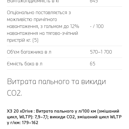
Вантажопідйомність в кг
645
Опціонально поставляється з
можливістю причіпного
навантаження, з гальмом до 12%
- / 100
навантаження на тягово-зчіпний
пристрій кг. (5)
Об'єм багажника в л
570–1 700
Ємність бака в л
65
Витрата пального та викиди
CO2.
X3 20 xDrive : Витрата пального у л/100 км (змішаний
цикл, WLTP): 7,9–7,1; викиди CO2, змішаний цикл WLTP
у г/км: 179–162