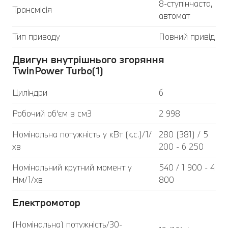
8-ступінчаста,
Трансмісія
автомат
Тип приводу
Повний привід
Двигун внутрішнього згоряння
TwinPower Turbo(1)
Циліндри
6
Робочий об'єм в см3
2 998
Номінальна потужність у кВт (к.с.)/1/
280 (381) / 5
хв
200 - 6 250
Номінальний крутний момент у
540 / 1 900 - 4
Нм/1/хв
800
Електромотор
(Номінальна) потужність/30-