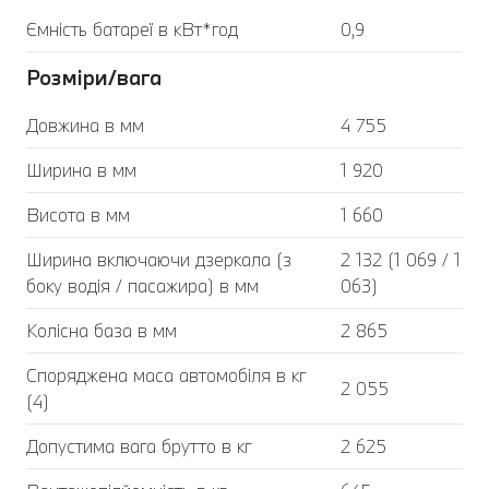
Ємність батареї в кВт*год
0,9
Розміри/вага
Довжина в мм
4 755
Ширина в мм
1 920
Висота в мм
1 660
Ширина включаючи дзеркала (з
2 132 (1 069 / 1
боку водія / пасажира) в мм
063)
Колісна база в мм
2 865
Споряджена маса автомобіля в кг
2 055
(4)
Допустима вага брутто в кг
2 625