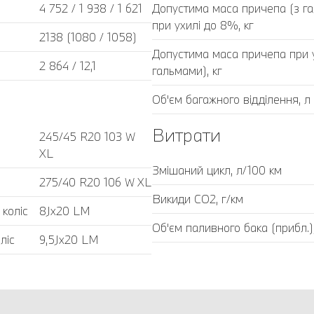
4 752 / 1 938 / 1 621
Допустима маса причепа (з г
при ухилі до 8%, кг
2138 (1080 / 1058)
Допустима маса причепа при у
2 864 / 12,1
гальмами), кг
Об'єм багажного відділення, л
Витрати
245/45 R20 103 W
XL
Змішаний цикл, л/100 км
275/40 R20 106 W XL
Викиди CO2, г/км
 коліс
8Jx20 LM
Об'єм паливного бака (прибл.)
ліс
9,5Jx20 LM