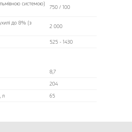
альмівною системою)
750 / 100
хилі до 8% (з
2 000
525 - 1430
8,7
204
, л
65