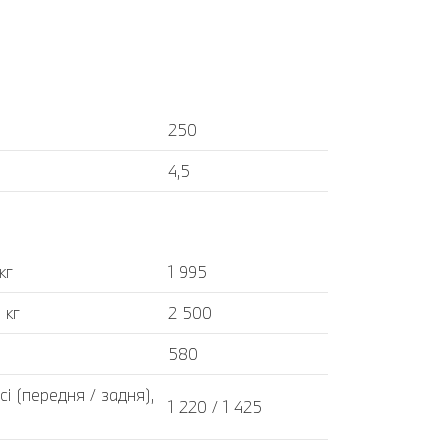
250
4,5
кг
1 995
 кг
2 500
580
і (передня / задня),
1 220 / 1 425