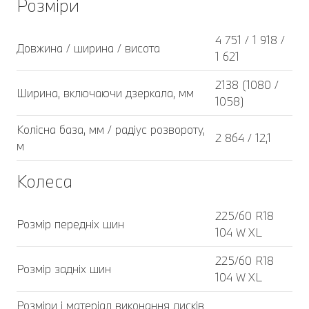
Розміри
4 751 / 1 918 /
Довжина / ширина / висота
1 621
2138 (1080 /
Ширина, включаючи дзеркала, мм
1058)
Колісна база, мм / радіус розвороту,
2 864 / 12,1
м
Колеса
225/60 R18
Розмір передніх шин
104 W XL
225/60 R18
Розмір задніх шин
104 W XL
Розміри і матеріал виконання дисків