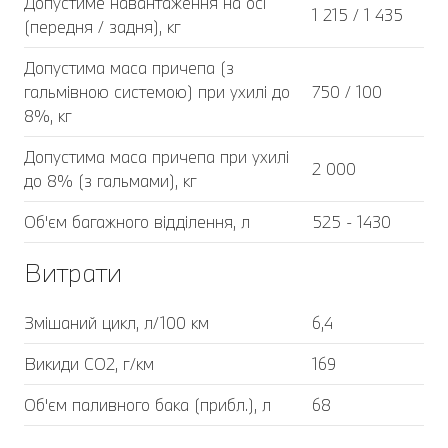
Допустиме навантаження на осі
1 215 / 1 435
(передня / задня), кг
Допустима маса причепа (з
гальмівною системою) при ухилі до
750 / 100
8%, кг
Допустима маса причепа при ухилі
2 000
до 8% (з гальмами), кг
Об'єм багажного відділення, л
525 - 1430
Витрати
Змішаний цикл, л/100 км
6,4
Викиди CO2, г/км
169
Об'єм паливного бака (прибл.), л
68