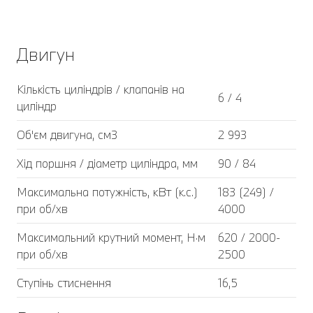
Двигун
Кількість циліндрів / клапанів на
6 / 4
циліндр
Об'єм двигуна, см3
2 993
Хід поршня / діаметр циліндра, мм
90 / 84
Максимальна потужність, кВт (к.с.)
183 (249) /
при об/хв
4000
Максимальний крутний момент, Н·м
620 / 2000-
при об/хв
2500
Ступінь стиснення
16,5