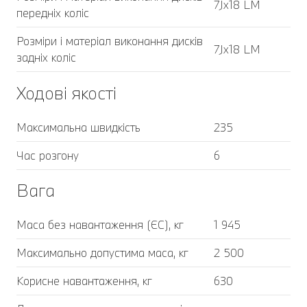
7Jx18 LM
передніх коліс
Розміри і матеріал виконання дисків
7Jx18 LM
задніх коліс
Ходові якості
Максимальна швидкість
235
Час розгону
6
Вага
Маса без навантаження (ЄС), кг
1 945
Максимально допустима маса, кг
2 500
Корисне навантаження, кг
630